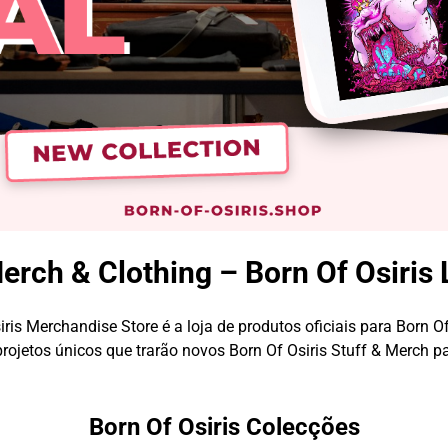
Merch & Clothing – Born Of Osiris 
ris Merchandise Store é a loja de produtos oficiais para Born Of
ojetos únicos que trarão novos Born Of Osiris Stuff & Merch p
Born Of Osiris Colecções