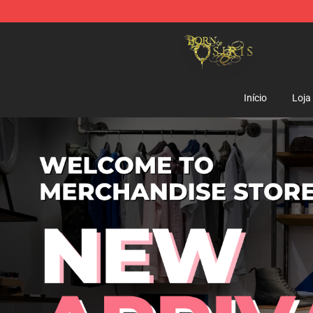
Born Of Osiris Store - Official Born Of Osiris Merchand
Início
Loja