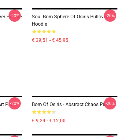
-20%
-20%
ver Hoodie
Soul Born Sphere Of Osiris Pullover
Hoodie
€ 39,51 - € 45,95
-20%
-20%
Art Pin
Born Of Osiris - Abstract Chaos Pin
€ 9,24 - € 12,00