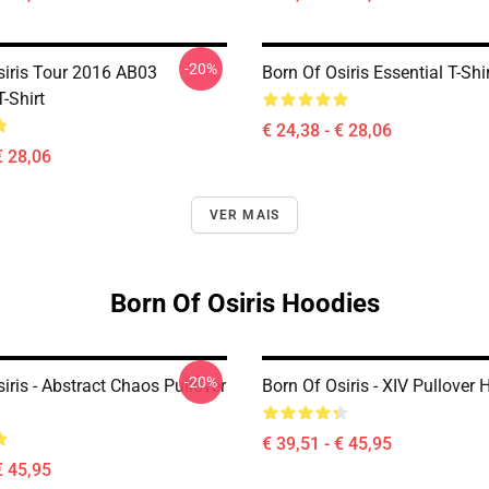
-20%
siris Tour 2016 AB03
Born Of Osiris Essential T-Shi
T-Shirt
€ 24,38 - € 28,06
€ 28,06
VER MAIS
Born Of Osiris Hoodies
-20%
iris - Abstract Chaos Pullover
Born Of Osiris - XIV Pullover 
€ 39,51 - € 45,95
€ 45,95