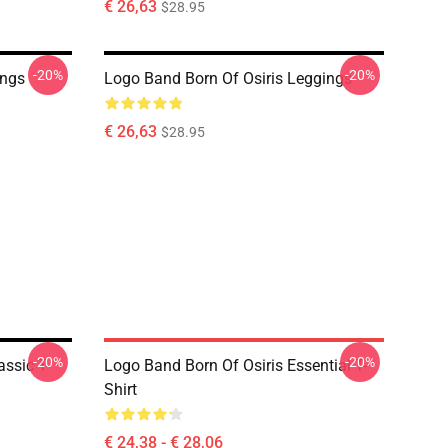
€ 26,63
$28.95
-20%
-20%
ings
Logo Band Born Of Osiris Leggings
€ 26,63
$28.95
-20%
-20%
assic T-
Logo Band Born Of Osiris Essential T-
Shirt
€ 24,38 - € 28,06