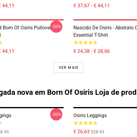
€ 44,11
€ 37,67 - € 44,11
-20%
 Born Of Osiris Pullover
Nascido De Osiris - Abstrato
t
Essential T-Shirt
€ 44,11
€ 24,38 - € 28,06
VER MAIS
ada nova em Born Of Osiris Loja de pro
-20%
ggings
Osiris Leggings
€ 26,63
8.95
$28.95