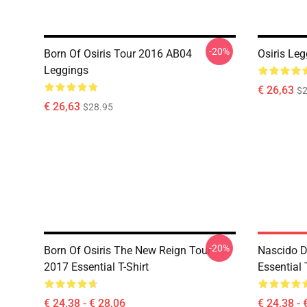
-20%
Born Of Osiris Tour 2016 AB04
Osiris Le
Leggings
€ 26,63
$2
€ 26,63
$28.95
-20%
Born Of Osiris The New Reign Tour
Nascido D
2017 Essential T-Shirt
Essential 
€ 24,38 - € 28,06
€ 24,38 - 