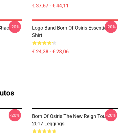
€ 37,67 - € 44,11
-20%
-20%
 Chaos
Logo Band Born Of Osiris Essential T-
Shirt
€ 24,38 - € 28,06
dutos
-20%
-20%
Born Of Osiris The New Reign Tour
2017 Leggings