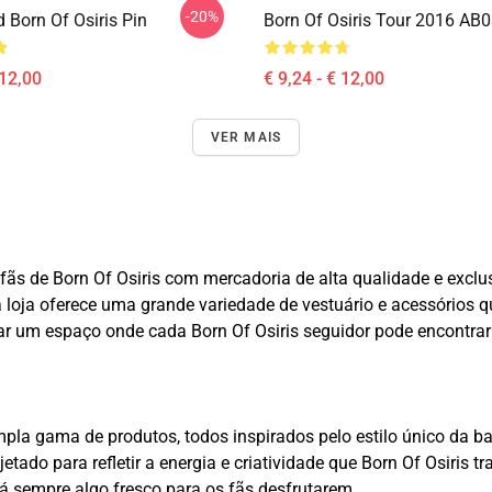
-20%
 Born Of Osiris Pin
Born Of Osiris Tour 2016 AB0
 12,00
€ 9,24 - € 12,00
VER MAIS
fãs de Born Of Osiris com mercadoria de alta qualidade e exclu
a loja oferece uma grande variedade de vestuário e acessórios
um espaço onde cada Born Of Osiris seguidor pode encontrar al
pla gama de produtos, todos inspirados pelo estilo único da ba
jetado para refletir a energia e criatividade que Born Of Osiri
á sempre algo fresco para os fãs desfrutarem.