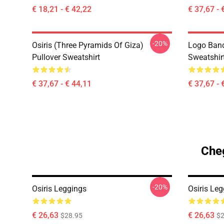
€ 18,21 - € 42,22
€ 37,67 - 
-20%
Osiris (three Pyramids Of Giza)
Logo Band
Pullover Sweatshirt
Sweatshir
€ 37,67 - € 44,11
€ 37,67 - 
Cheg
-20%
Osiris Leggings
Osiris Le
€ 26,63
€ 26,63
$28.95
$2