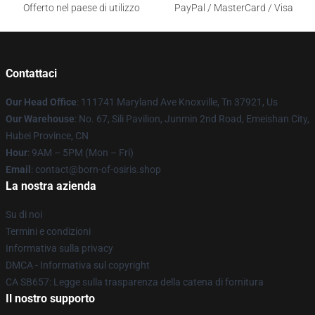
Offerto nel paese di utilizzo
PayPal / MasterCard / Visa
Contattaci
Our Head Office
: 111741 Maryland Ave Knoxville, Tn 37921, Us
Our Warehouse
: No. 67, Sili Pavilion, Junmin 2nd Road, Emeishan City,
Hubei Province, CN
Hour
: 9AM – 5PM (Mon – Fri)
Email
: contact@born-of-osiris.shop
La nostra azienda
Su di noi
Termini e condizioni
Informativa sulla privacy
DMCA - Informativa sul copyright
CA SB657: Legge sulla trasparenza della catena di fornitura
Il nostro supporto