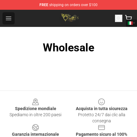
FREE
shipping on orders over $100
Born Of Osiris Store - Official Born Of Osiris Merchandis
Open menu
Wholesale
Footer
Spedizione mondiale
Acquista in tutta sicurezza
Spediamo in oltre 200 paesi
Protetto 24/7 dai clic alla
consegna
Garanzia internazionale
Pagamento sicuro al 100%