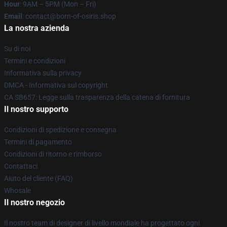
Hour
: 9AM – 5PM (Mon – Fri)
Email
: contact@born-of-osiris.shop
La nostra azienda
Su di noi
Termini e condizioni
Informativa sulla privacy
DMCA - Informativa sul copyright
CA SB657: Legge sulla trasparenza della catena di fornitura
Il nostro supporto
Condizioni di spedizione e consegna
Termini di pagamento
Condizioni di ritorno e rimborso
Contattaci
Aiuto del cliente (FAQ)
Whosale
Il nostro negozio
Il nostro team di designer di livello mondiale ha progettato ogni