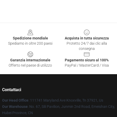
Footer
Spedizione mondiale
Acquista in tutta sicurezza
Spediamo in oltre 200 paesi
Protetto 24/7 dai clic alla
consegna
Garanzia internazionale
Pagamento sicuro al 100%
Offerto nel paese di utilizzo
PayPal / MasterCard / Visa
Contattaci
Our Head Office
: 111741 Maryland Ave Knoxville, Tn 37921, Us
Our Warehouse
: No. 67, Sili Pavilion, Junmin 2nd Road, Emeishan City,
Hubei Province, CN