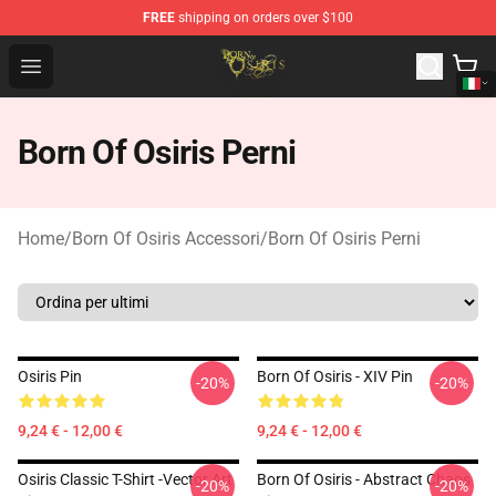
FREE
shipping on orders over $100
Born Of Osiris Store - Official Born Of Osiris Merchandis
Open menu
Born Of Osiris Perni
Home
/
Born Of Osiris Accessori
/
Born Of Osiris Perni
Osiris Pin
Born Of Osiris - XIV Pin
-20%
-20%
9,24 € - 12,00 €
9,24 € - 12,00 €
Osiris Classic T-Shirt -Vector Art
Born Of Osiris - Abstract Chaos
-20%
-20%