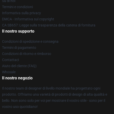
Su di noi
Termini e condizioni
Informativa sulla privacy
DMCA - Informativa sul copyright
CA SB657: Legge sulla trasparenza della catena di fornitura
Il nostro supporto
Condizioni di spedizione e consegna
Termini di pagamento
Condizioni di ritorno e rimborso
Contattaci
Aiuto del cliente (FAQ)
Whosale
Il nostro negozio
Il nostro team di designer di livello mondiale ha progettato ogni
prodotto. Offriamo una varietà di prodotti di design di alta qualità e
bello. Non sono solo per voi per mostrare il vostro stile - sono per il
vostro uso quotidiano!