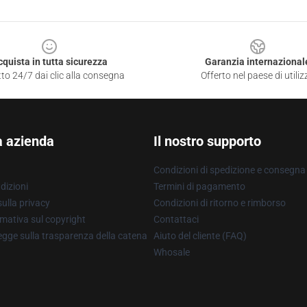
cquista in tutta sicurezza
Garanzia internazional
to 24/7 dai clic alla consegna
Offerto nel paese di utiliz
a azienda
Il nostro supporto
Condizioni di spedizione e consegna
dizioni
Termini di pagamento
ulla privacy
Condizioni di ritorno e rimborso
mativa sul copyright
Contattaci
gge sulla trasparenza della catena
Aiuto del cliente (FAQ)
Whosale