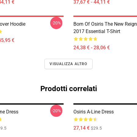
44,11 €
37,67 € - 44,11 €
-20%
lover Hoodie
Born Of Osiris The New Reign
2017 Essential T-Shirt
45,95 €
24,38 € - 28,06 €
VISUALIZZA ALTRO
Prodotti correlati
-20%
ine Dress
Osiris A-Line Dress
27,14 €
9.5
$29.5