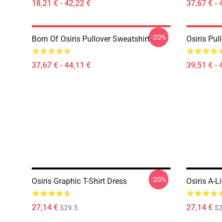
18,21 € - 42,22 €
37,67 € - 
-20%
Born Of Osiris Pullover Sweatshirt
Osiris Pul
37,67 € - 44,11 €
39,51 € - 
-20%
Osiris Graphic T-Shirt Dress
Osiris A-L
27,14 €
27,14 €
$29.5
$2