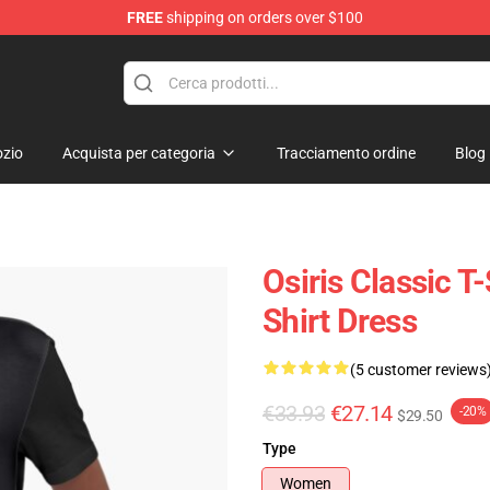
FREE
shipping on orders over $100
ise Shop
zio
Acquista per categoria
Tracciamento ordine
Blog
Osiris Classic T-
Shirt Dress
(5 customer reviews
€33.93
€27.14
-20%
$29.50
Type
Women