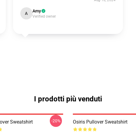
Aug 18, 2024
Amy
A
Verified owner
I prodotti più venduti
-20%
lover Sweatshirt
Osiris Pullover Sweatshirt