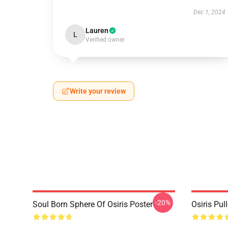
Dec 1, 2024
Lauren
L
Verified owner
Write your review
-20%
Soul Born Sphere Of Osiris Poster
Osiris Pul