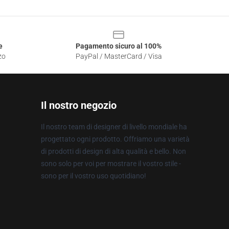
e
Pagamento sicuro al 100%
zo
PayPal / MasterCard / Visa
Il nostro negozio
Il nostro team di designer di livello mondiale ha
progettato ogni prodotto. Offriamo una varietà
di prodotti di design di alta qualità e bello. Non
sono solo per voi per mostrare il vostro stile -
sono per il vostro uso quotidiano!