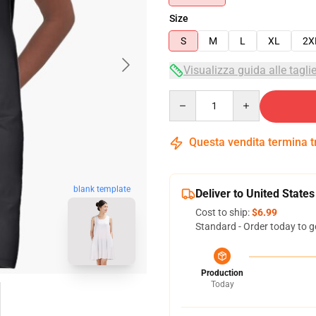
Size
S
M
L
XL
2X
Visualizza guida alle tagli
Quantity
Questa vendita termina 
blank template
Deliver to United States
Cost to ship:
$6.99
Standard - Order today to g
Production
Today