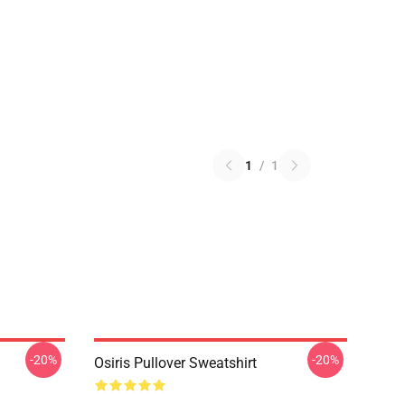
1
/
1
-20%
-20%
Osiris Pullover Sweatshirt