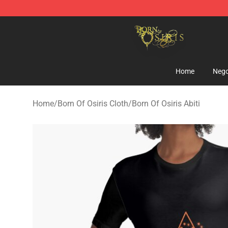
Born Of Osiris Store - Official Born Of Osiris Merchand
Home
Nego
Home
/
Born Of Osiris Cloth
/
Born Of Osiris Abiti