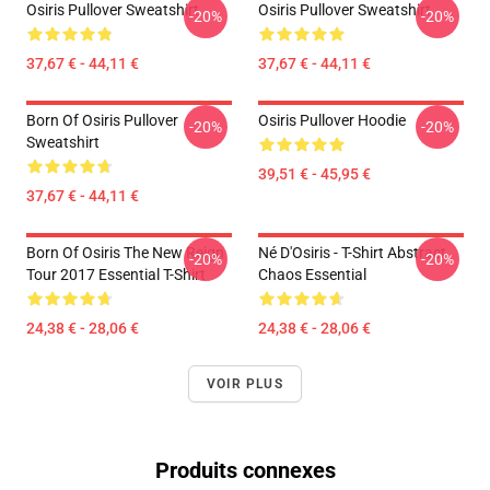
Osiris Pullover Sweatshirt
Osiris Pullover Sweatshirt
-20%
-20%
37,67 € - 44,11 €
37,67 € - 44,11 €
Born Of Osiris Pullover
Osiris Pullover Hoodie
-20%
-20%
Sweatshirt
39,51 € - 45,95 €
37,67 € - 44,11 €
Born Of Osiris The New Reign
Né D'Osiris - T-Shirt Abstract
-20%
-20%
Tour 2017 Essential T-Shirt
Chaos Essential
24,38 € - 28,06 €
24,38 € - 28,06 €
VOIR PLUS
Produits connexes