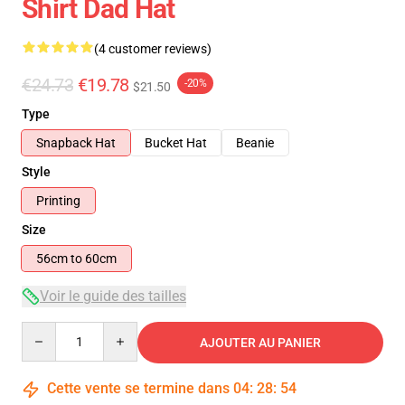
Shirt Dad Hat
(4 customer reviews)
€24.73
€19.78
-20%
$21.50
Type
Snapback Hat
Bucket Hat
Beanie
Style
Printing
Size
56cm to 60cm
Voir le guide des tailles
Quantity
AJOUTER AU PANIER
Cette vente se termine dans
04
:
28
:
53