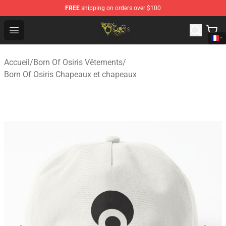
FREE
shipping on orders over $100
Born Of Osiris Store - Official Born Of Osiris Merchandis
Open menu
Accueil
/
Born Of Osiris Vêtements
/
Born Of Osiris Chapeaux et chapeaux