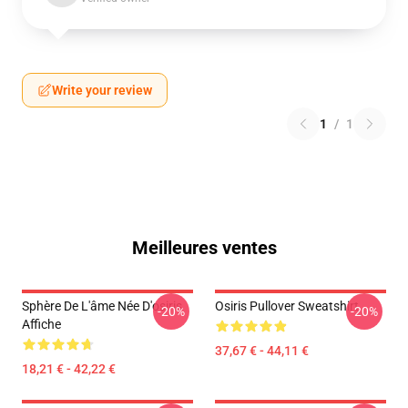
Write your review
1
/
1
Meilleures ventes
Sphère De L'âme Née D'osiris
Osiris Pullover Sweatshirt
-20%
-20%
Affiche
37,67 € - 44,11 €
18,21 € - 42,22 €