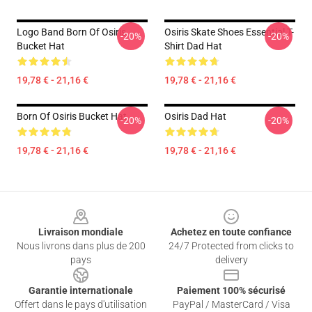
Logo Band Born Of Osiris
Osiris Skate Shoes Essential T-
-20%
-20%
Bucket Hat
Shirt Dad Hat
19,78 € - 21,16 €
19,78 € - 21,16 €
Born Of Osiris Bucket Hat
Osiris Dad Hat
-20%
-20%
19,78 € - 21,16 €
19,78 € - 21,16 €
Footer
Livraison mondiale
Achetez en toute confiance
Nous livrons dans plus de 200
24/7 Protected from clicks to
pays
delivery
Garantie internationale
Paiement 100% sécurisé
Offert dans le pays d'utilisation
PayPal / MasterCard / Visa