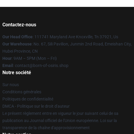
Contactez-nous
Our Head Office
: 111741 Maryland Ave Knoxville, Tn 37921, Us
Our Warehouse
: No. 67, Sili Pavilion, Junmin 2nd Road, Emeishan City,
Hubei Province, CN
Hour
: 9AM – 5PM (Mon – Fri)
Email
: contact@born-of-osiris.shop
Notre société
Sur nous
Conditions générales
Politiques de confidentialité
DMCA - Politique sur le droit d'auteur
Le présent règlement entre en vigueur le jour suivant celui de sa
publication au Journal officiel de l'Union européenne. Loi sur la
transparence de la chaîne d'approvisionnement