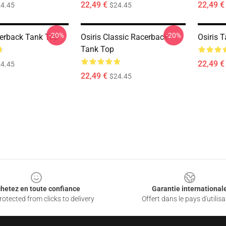
22,49 €
22,49 €
4.45
$24.45
-20%
-20%
cerback Tank Top
Osiris Classic Racerback
Osiris 
Tank Top
22,49 €
4.45
22,49 €
$24.45
hetez en toute confiance
Garantie international
otected from clicks to delivery
Offert dans le pays d'utilisa