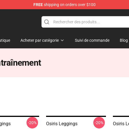
FREE
shipping on orders over $100
ise Shop
tique
Acheter par catégorie
Suivi de commande
Blog
ntraînement
-20%
-20%
ggings
Osiris Leggings
Osiris 