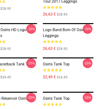
Tour 2017 Leggings
$28.95
26,63 €
$28.95
-20%
-20%
 Osiris HD Logo
Logo Band Born Of Osiris
gs
Leggings
26,63 €
$28.95
$28.95
-20%
-20%
Racerback Tank Top
Osiris Tank Top
22,49 €
$24.45
$24.45
-20%
-20%
 Réservoir Osiris
Osiris Tank Top