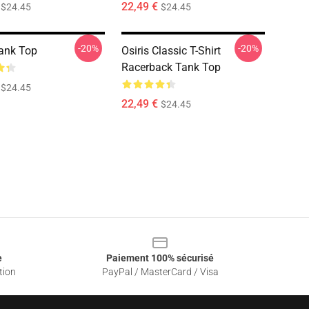
22,49 €
$24.45
$24.45
-20%
-20%
Tank Top
Osiris Classic T-Shirt
Racerback Tank Top
$24.45
22,49 €
$24.45
e
Paiement 100% sécurisé
tion
PayPal / MasterCard / Visa