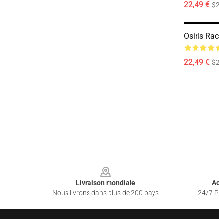
22,49 €
$2
Osiris Ra
22,49 €
$2
Footer
Livraison mondiale
Ac
Nous livrons dans plus de 200 pays
24/7 Pr