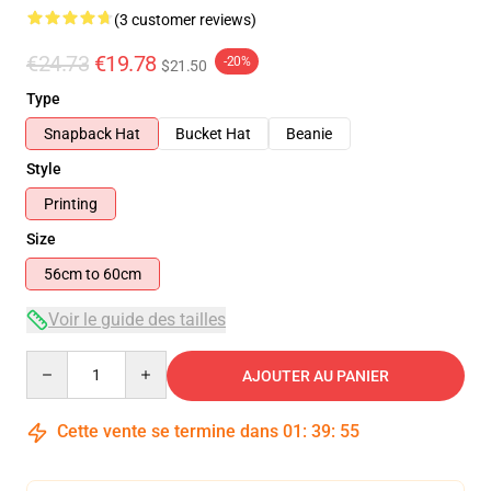
(3 customer reviews)
€24.73
€19.78
-20%
$21.50
Type
Snapback Hat
Bucket Hat
Beanie
Style
Printing
Size
56cm to 60cm
Voir le guide des tailles
Quantity
AJOUTER AU PANIER
Cette vente se termine dans
01
:
39
:
55