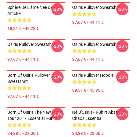
Sphère De L'âme Née D'osiris
Osiris Pullover Sweatshirt
-20%
-20%
Affiche
37,67 € - 44,11 €
18,21 € - 42,22 €
Osiris Pullover Sweatshirt
Osiris Pullover Sweatshirt
-20%
-20%
37,67 € - 44,11 €
37,67 € - 44,11 €
Born Of Osiris Pullover
Osiris Pullover Hoodie
-20%
-20%
Sweatshirt
39,51 € - 45,95 €
37,67 € - 44,11 €
Born Of Osiris The New Reign
Né D'Osiris - T-Shirt Abstract
-20%
-20%
Tour 2017 Essential T-Shirt
Chaos Essential
24,38 € - 28,06 €
24,38 € - 28,06 €