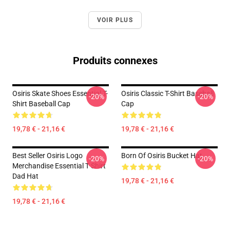
VOIR PLUS
Produits connexes
Osiris Skate Shoes Essential T-
Osiris Classic T-Shirt Baseball
-20%
-20%
Shirt Baseball Cap
Cap
19,78 € - 21,16 €
19,78 € - 21,16 €
Best Seller Osiris Logo
Born Of Osiris Bucket Hat
-20%
-20%
Merchandise Essential T Shirt
Dad Hat
19,78 € - 21,16 €
19,78 € - 21,16 €