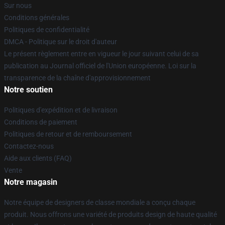
Sur nous
Conditions générales
Politiques de confidentialité
DMCA - Politique sur le droit d'auteur
Le présent règlement entre en vigueur le jour suivant celui de sa
publication au Journal officiel de l'Union européenne. Loi sur la
transparence de la chaîne d'approvisionnement
Notre soutien
Politiques d'expédition et de livraison
Conditions de paiement
Politiques de retour et de remboursement
Contactez-nous
Aide aux clients (FAQ)
Vente
Notre magasin
Notre équipe de designers de classe mondiale a conçu chaque
produit. Nous offrons une variété de produits design de haute qualité