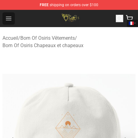
FREE
shipping on orders over $100
Born Of Osiris Store - Official Born Of Osiris Merchandis
Open menu
Accueil
/
Born Of Osiris Vêtements
/
Born Of Osiris Chapeaux et chapeaux