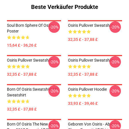
Beste Verkäufer Produkte
Soul Born Sphere Of Osiris
Osiris Pullover Sweatshirt
-20%
-20%
Poster
32,35 £ - 37,88 £
15,64 £ - 36,26 £
Osiris Pullover Sweatshirt
Osiris Pullover Sweatshirt
-20%
-20%
32,35 £ - 37,88 £
32,35 £ - 37,88 £
Born Of Osiris Sweatshirt Mit
Osiris Pullover Hoodie
-20%
-20%
Sweatshirt
33,93 £ - 39,46 £
32,35 £ - 37,88 £
Born Of Osiris The New Reign
Geboren Von Osiris - Abstract
-20%
-20%