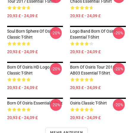
Tour 2017 Essential T-Shirt
Chaos Essential T-Shirt
20,93 £ - 24,09 £
20,93 £ - 24,09 £
Soul Born Sphere Of Osiris
Logo Band Born Of Osiris
-20%
-20%
Classic T-Shirt
Essential T-Shirt
20,93 £ - 24,09 £
20,93 £ - 24,09 £
Born Of Osiris HD Logo
Born Of Osiris Tour 2016
-20%
-20%
Classic T-Shirt
AB03 Essential T-Shirt
20,93 £ - 24,09 £
20,93 £ - 24,09 £
Born Of Osiris Essential T-Shirt
Osiris Classic T-Shirt
-20%
-20%
20,93 £ - 24,09 £
20,93 £ - 24,09 £
MEHR ANZEIGEN