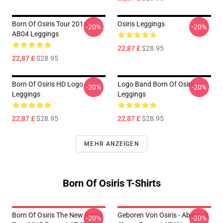
Born Of Osiris Tour 2016
Osiris Leggings
-20%
-20%
AB04 Leggings
22,87 £
$28.95
22,87 £
$28.95
Born Of Osiris HD Logo
Logo Band Born Of Osiris
-20%
-20%
Leggings
Leggings
22,87 £
$28.95
22,87 £
$28.95
MEHR ANZEIGEN
Born Of Osiris T-Shirts
Born Of Osiris The New Reign
Geboren Von Osiris - Abstract
-20%
-20%