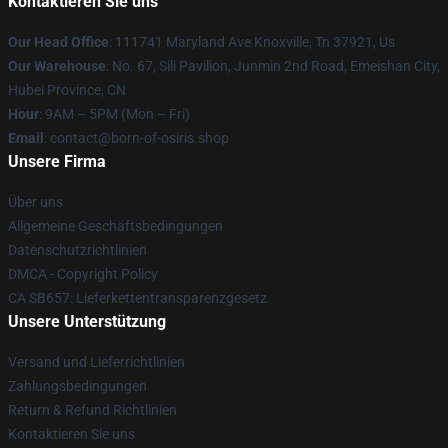
Kontaktieren Sie uns
Our Head Office
: 111741 Maryland Ave Knoxville, Tn 37921, Us
Our Warehouse
: No. 67, Sili Pavilion, Junmin 2nd Road, Emeishan City,
Hubei Province, CN
Hour
: 9AM – 5PM (Mon – Fri)
Email
: contact@born-of-osiris.shop
Unsere Firma
Über uns
Allgemeine Geschäftsbedingungen
Datenschutzrichtlinien
DMCA - Copyright Policy
CA SB657: Lieferkettentransparenzgesetz
Unsere Unterstützung
Versand und Lieferrichtlinien
Zahlungsbedingungen
Return & Refund Richtlinien
Kontaktieren Sie uns