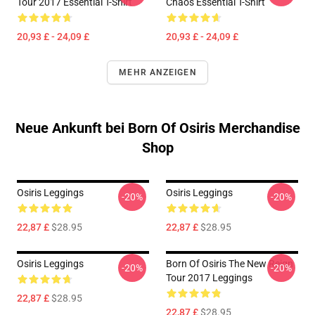
Tour 2017 Essential T-Shirt
Chaos Essential T-Shirt
20,93 £ - 24,09 £
20,93 £ - 24,09 £
MEHR ANZEIGEN
Neue Ankunft bei Born Of Osiris Merchandise
Shop
Osiris Leggings
Osiris Leggings
-20%
-20%
22,87 £
$28.95
22,87 £
$28.95
Osiris Leggings
Born Of Osiris The New Reign
-20%
-20%
Tour 2017 Leggings
22,87 £
$28.95
22,87 £
$28.95