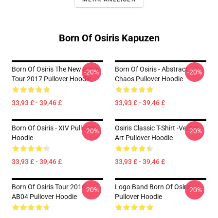
Born Of Osiris Kapuzen
Born Of Osiris The New Reign
Born Of Osiris - Abstract
-20%
-20%
Tour 2017 Pullover Hoodie
Chaos Pullover Hoodie
33,93 £ - 39,46 £
33,93 £ - 39,46 £
Born Of Osiris - XIV Pullover
Osiris Classic T-Shirt -Vector
-20%
-20%
Hoodie
Art Pullover Hoodie
33,93 £ - 39,46 £
33,93 £ - 39,46 £
Born Of Osiris Tour 2016
Logo Band Born Of Osiris
-20%
-20%
AB04 Pullover Hoodie
Pullover Hoodie