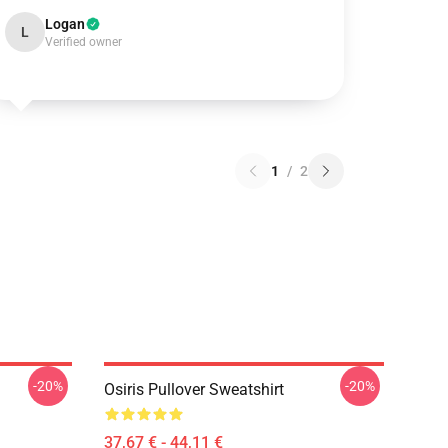
Logan
L
Verified owner
1
/
2
-20%
-20%
Osiris Pullover Sweatshirt
37,67 € - 44,11 €