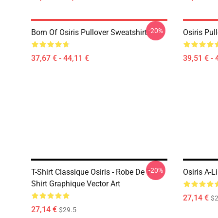
-20%
Born Of Osiris Pullover Sweatshirt
Osiris Pul
37,67 € - 44,11 €
39,51 € - 
-20%
T-Shirt Classique Osiris - Robe De T-
Osiris A-L
Shirt Graphique Vector Art
27,14 €
$2
27,14 €
$29.5