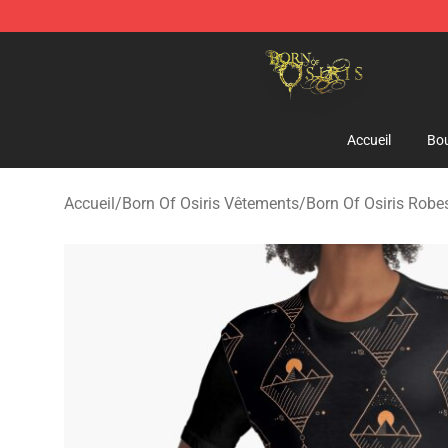
Born Of Osiris Store - Official Born Of Osiris Merchand
Accueil
Bou
Accueil
/
Born Of Osiris Vêtements
/
Born Of Osiris Robe