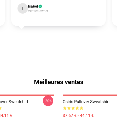
Isabel
I
Verified owner
Meilleures ventes
-20%
lover Sweatshirt
Osiris Pullover Sweatshirt
44,11 €
37,67 € - 44,11 €