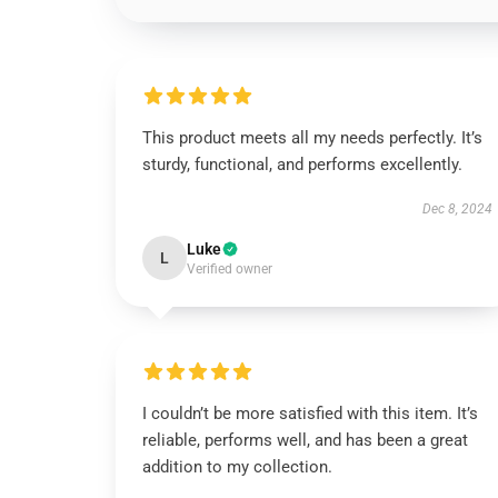
This product meets all my needs perfectly. It’s
sturdy, functional, and performs excellently.
Dec 8, 2024
Luke
L
Verified owner
I couldn’t be more satisfied with this item. It’s
reliable, performs well, and has been a great
addition to my collection.