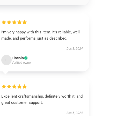
I’m very happy with this item. It’s reliable, well-
made, and performs just as described.
Dec 3, 2024
Lincoln
L
Verified owner
Excellent craftsmanship, definitely worth it, and
great customer support.
Sep 5, 2024