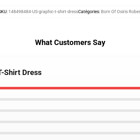
SKU
:
148498484-US-graphic-t-shirt-dress
Catégories
:
Born Of Osiris Robe
What Customers Say
T-Shirt Dress