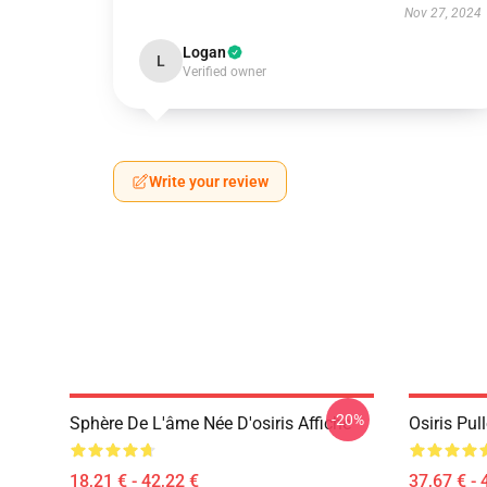
Nov 27, 2024
Logan
L
Verified owner
Write your review
-20%
Sphère De L'âme Née D'osiris Affiche
Osiris Pul
18,21 € - 42,22 €
37,67 € - 