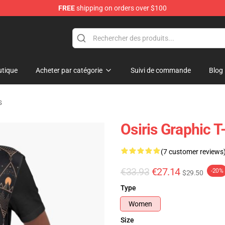
FREE
shipping on orders over $100
ise Shop
tique
Acheter par catégorie
Suivi de commande
Blog
s
Osiris Graphic T
(7 customer reviews
€33.93
€27.14
-20%
$29.50
Type
Women
Size