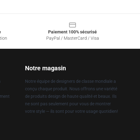
e
Paiement 100% sécurisé
tion
PayPal / MasterCard / Visa
Notre magasin
n
Notre équipe de designers de classe mondiale a
conçu chaque produit. Nous offrons une variété
ement
de produits design de haute qualité et beaux. Ils
ne sont pas seulement pour vous de montrer
votre style — ils sont pour votre usage quotidien!