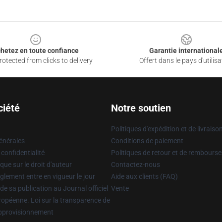
hetez en toute confiance
Garantie international
otected from clicks to delivery
Offert dans le pays d'utilisa
ciété
Notre soutien
Politiques d'expédition et de livraiso
énérales
Conditions de paiement
 confidentialité
Politiques de retour et de rembours
que sur le droit d'auteur
Contactez-nous
glement entre en vigueur le jour
Aide aux clients (FAQ)
 de sa publication au Journal officiel
Vente
uropéenne. Loi sur la transparence de
approvisionnement