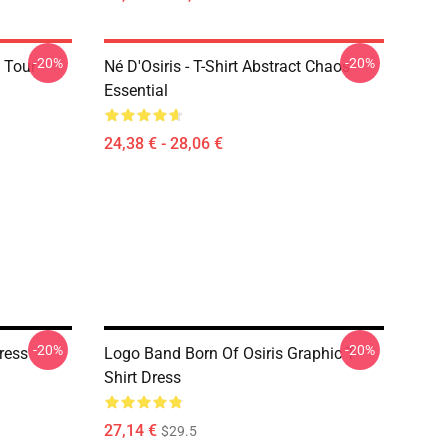
-20%
-20%
 Tour
Né D'Osiris - T-Shirt Abstract Chaos
Essential
24,38 € - 28,06 €
-20%
-20%
Dress
Logo Band Born Of Osiris Graphic T-
Shirt Dress
27,14 €
$29.5