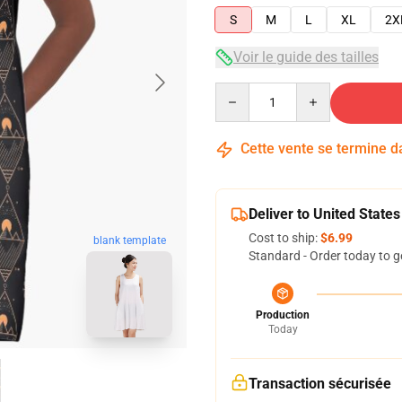
S
M
L
XL
2X
Voir le guide des tailles
Quantity
Cette vente se termine 
Deliver to United States
Cost to ship:
$6.99
blank template
Standard - Order today to g
Production
Today
Transaction sécurisée