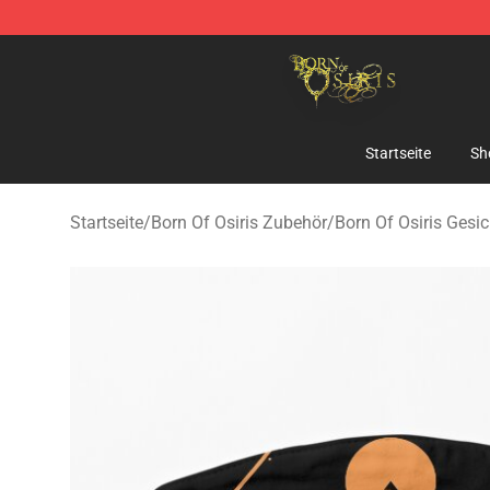
Born Of Osiris Store - Official Born Of Osiris Merchand
Startseite
Sh
Startseite
/
Born Of Osiris Zubehör
/
Born Of Osiris Ges