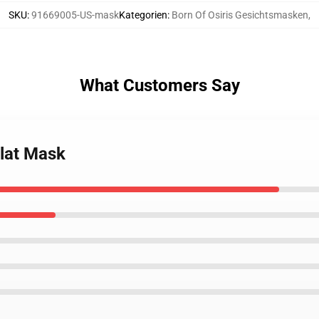
SKU
:
91669005-US-mask
Kategorien
:
Born Of Osiris Gesichtsmasken
,
What Customers Say
Flat Mask