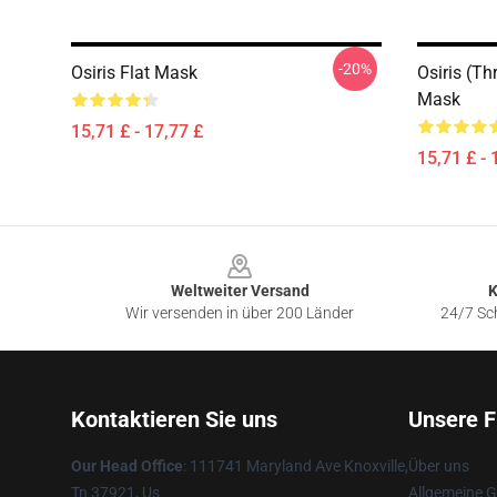
-20%
Osiris Flat Mask
Osiris (th
Mask
15,71 £ - 17,77 £
15,71 £ - 
Footer
Weltweiter Versand
K
Wir versenden in über 200 Länder
24/7 Sch
Kontaktieren Sie uns
Unsere F
Our Head Office
: 111741 Maryland Ave Knoxville,
Über uns
Tn 37921, Us
Allgemeine 