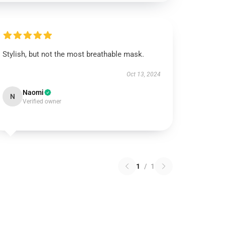
Stylish, but not the most breathable mask.
Oct 13, 2024
Naomi
N
Verified owner
1
/
1