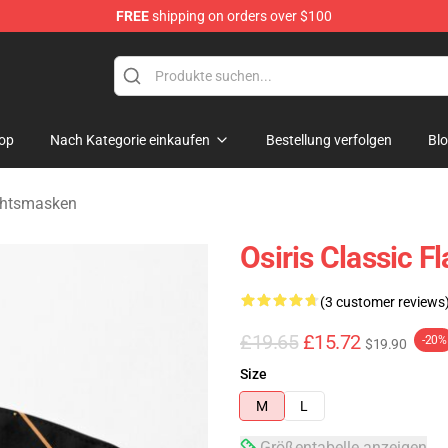
FREE
shipping on orders over $100
ise Shop
op
Nach Kategorie einkaufen
Bestellung verfolgen
Bl
ichtsmasken
Osiris Classic F
(3 customer reviews
£19.65
£15.72
-20%
$19.90
Size
M
L
Größentabelle anzeigen