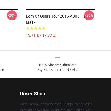
-20%
-20%
Born Of Osiris Tour 2016 AB03 Flat
Mask
15,71 £ - 17,77 £
e
100% Sicherer Checkout
ten
PayPal / MasterCard / Visa
Unser Shop
Unser Team von Weltklasse-Designern hat jedes
Produkt entworfen. Wir bieten eine Vielzahl von