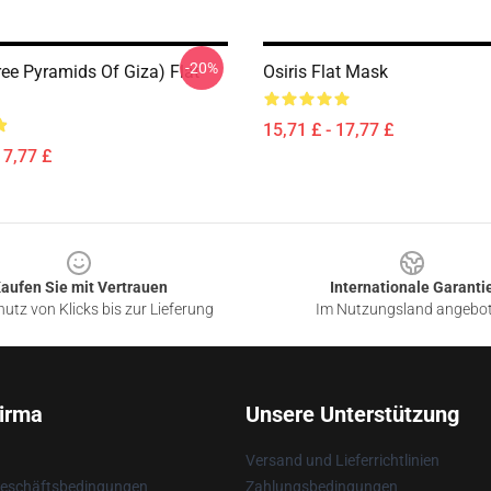
-20%
ree Pyramids Of Giza) Flat
Osiris Flat Mask
15,71 £ - 17,77 £
17,77 £
aufen Sie mit Vertrauen
Internationale Garanti
utz von Klicks bis zur Lieferung
Im Nutzungsland angebo
irma
Unsere Unterstützung
Versand und Lieferrichtlinien
Geschäftsbedingungen
Zahlungsbedingungen