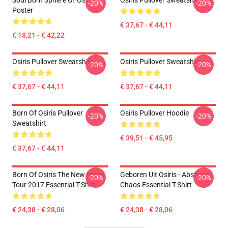
Soul Born Sphere Of Osiris
Osiris Pullover Sweatshirt
-20%
-20%
Poster
€ 37,67 - € 44,11
€ 18,21 - € 42,22
Osiris Pullover Sweatshirt
Osiris Pullover Sweatshirt
-20%
-20%
€ 37,67 - € 44,11
€ 37,67 - € 44,11
Born Of Osiris Pullover
Osiris Pullover Hoodie
-20%
-20%
Sweatshirt
€ 39,51 - € 45,95
€ 37,67 - € 44,11
Born Of Osiris The New Reign
Geboren Uit Osiris - Abstract
-20%
-20%
Tour 2017 Essential T-Shirt
Chaos Essential T-Shirt
€ 24,38 - € 28,06
€ 24,38 - € 28,06