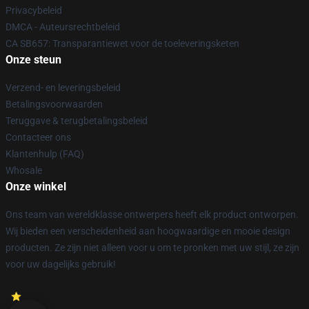
Privacybeleid
DMCA - Auteursrechtbeleid
CA SB657: Transparantiewet voor de toeleveringsketen
Onze steun
Verzend- en leveringsbeleid
Betalingsvoorwaarden
Teruggave & terugbetalingsbeleid
Contacteer ons
Klantenhulp (FAQ)
Whosale
Onze winkel
Ons team van wereldklasse ontwerpers heeft elk product ontworpen.
Wij bieden een verscheidenheid aan hoogwaardige en mooie design
producten. Ze zijn niet alleen voor u om te pronken met uw stijl, ze zijn
voor uw dagelijks gebruik!