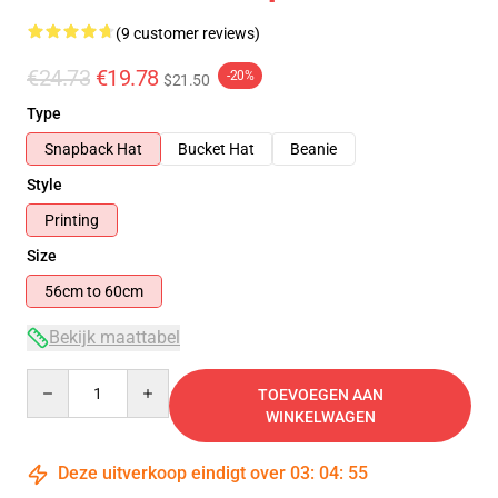
(9 customer reviews)
€24.73
€19.78
-20%
$21.50
Type
Snapback Hat
Bucket Hat
Beanie
Style
Printing
Size
56cm to 60cm
Bekijk maattabel
Quantity
TOEVOEGEN AAN
WINKELWAGEN
Deze uitverkoop eindigt over
03
:
04
:
54