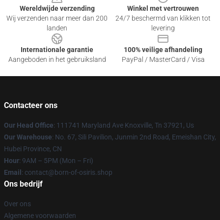
Wereldwijde verzending
Winkel met vertrouwen
Wij verzenden naar meer dan 200
24/7 beschermd van klikken tot
landen
levering
Internationale garantie
100% veilige afhandeling
Aangeboden in het gebruiksland
PayPal / MasterCard / Visa
Contacteer ons
Our Head Office
: 111741 Maryland Ave Knoxville, Tn 37921, Us
Our Warehouse
: No. 67, Sili Pavilion, Junmin 2nd Road, Emeishan City,
Hubei Province, CN
Hour
: 9AM – 5PM (Mon – Fri)
Email
: contact@born-of-osiris.shop
Ons bedrijf
Over ons
Algemene voorwaarden