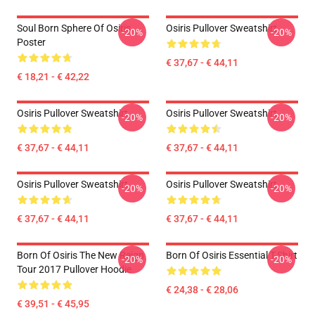
Soul Born Sphere Of Osiris
Osiris Pullover Sweatshirt
-20%
-20%
Poster
€ 37,67 - € 44,11
€ 18,21 - € 42,22
Osiris Pullover Sweatshirt
Osiris Pullover Sweatshirt
-20%
-20%
€ 37,67 - € 44,11
€ 37,67 - € 44,11
Osiris Pullover Sweatshirt
Osiris Pullover Sweatshirt
-20%
-20%
€ 37,67 - € 44,11
€ 37,67 - € 44,11
Born Of Osiris The New Reign
Born Of Osiris Essential T-Shirt
-20%
-20%
Tour 2017 Pullover Hoodie
€ 24,38 - € 28,06
€ 39,51 - € 45,95