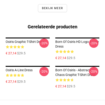
BEKIJK MEER
Gerelateerde producten
Osiris Graphic T-Shirt Dress
Born Of Osiris HD Logo A-Line
-20%
-20%
Dress
€ 27,14
$29.5
€ 27,14
$29.5
Osiris A-Line Dress
Born Of Osiris - Abstract
-20%
-20%
Chaos Graphic T-Shirt Dress
€ 27,14
$29.5
€ 27,14
$29.5
Footer