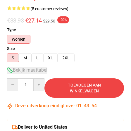
(5 customer reviews)
€33.93
€27.14
-20%
$29.50
Type
Women
Size
S
M
L
XL
2XL
Bekijk maattabel
Quantity
TOEVOEGEN AAN
WINKELWAGEN
Deze uitverkoop eindigt over
01
:
43
:
54
Deliver to United States