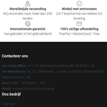
Wereldwijde verzending
Winkel met vertrouwen
Wij verzenden naar meer dan 200
24/7 beschermd van klikken tot
landen
levering
Internationale garantie
100% veilige afhandeling
Aangeboden in het gebruiksland
PayPal / MasterCard / Visa
Contacteer ons
Our Head Office
: 111741 Maryland Ave Knoxville, Tn 37921, Us
Our Warehouse
: No. 67, Sili Pavilion, Junmin 2nd Road, Emeishan City,
Hubei Province, CN
Hour
: 9AM – 5PM (Mon – Fri)
Email
: contact@born-of-osiris.shop
Ons bedrijf
Over ons