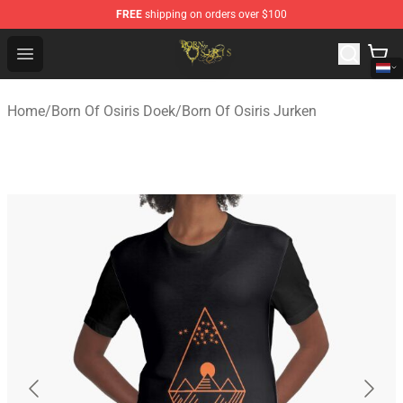
FREE
shipping on orders over $100
Born Of Osiris Store - Official Born Of Osiris Merchandis
Open menu
Home
/
Born Of Osiris Doek
/
Born Of Osiris Jurken