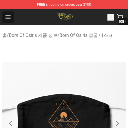
FREE
shipping on orders over $100
Born Of Osiris Store - Official Born Of Osiris Merchandis
Open menu
홈
/
Born Of Osiris 제품 정보
/
Born Of Osiris 얼굴 마스크