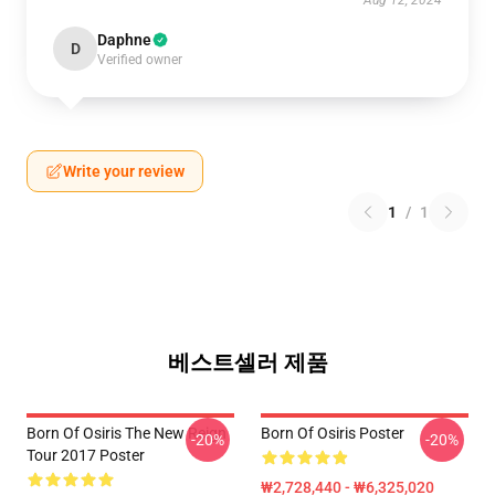
Aug 12, 2024
Daphne
D
Verified owner
Write your review
1
/
1
베스트셀러 제품
Born Of Osiris The New Reign
Born Of Osiris Poster
-20%
-20%
Tour 2017 Poster
₩2,728,440 - ₩6,325,020