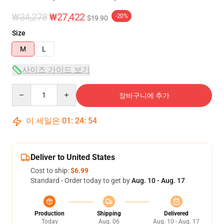
₩34,278
₩27,422
-20%
$19.90
Size
M
L
사이즈 가이드 보기
Quantity
장바구니에 추가
이 세일은
01
:
24
:
53
Deliver to United States
Cost to ship:
$6.99
Standard - Order today to get by
Aug. 10 - Aug. 17
Production
Shipping
Delivered
Today
Aug. 06
Aug. 10 - Aug. 17