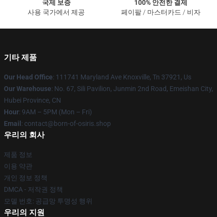
국제 보증
100% 안전한 결제
사용 국가에서 제공
페이팔 / 마스터카드 / 비자
기타 제품
Our Head Office
: 111741 Maryland Ave Knoxville, Tn 37921, Us
Our Warehouse
: No. 67, Sili Pavilion, Junmin 2nd Road, Emeishan City,
Hubei Province, CN
Hour
: 9AM – 5PM (Mon – Fri)
Email
: contact@born-of-osiris.shop
우리의 회사
제품 정보
이용 약관
개인 정보 정책
DMCA - 저작권 정책
모델 번호: 공급망 투명성 행위
우리의 지원