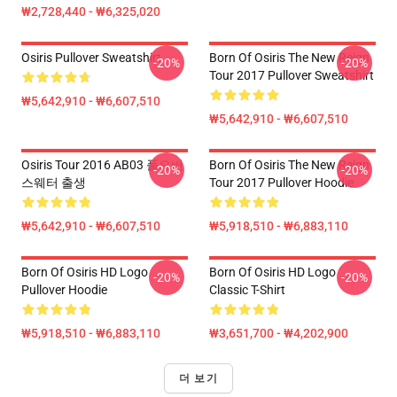
₩2,728,440 - ₩6,325,020
Osiris Pullover Sweatshirt
Born Of Osiris The New Reign
-20%
-20%
Tour 2017 Pullover Sweatshirt
₩5,642,910 - ₩6,607,510
₩5,642,910 - ₩6,607,510
Osiris Tour 2016 AB03 풀오버
Born Of Osiris The New Reign
-20%
-20%
스웨터 출생
Tour 2017 Pullover Hoodie
₩5,642,910 - ₩6,607,510
₩5,918,510 - ₩6,883,110
Born Of Osiris HD Logo
Born Of Osiris HD Logo
-20%
-20%
Pullover Hoodie
Classic T-Shirt
₩5,918,510 - ₩6,883,110
₩3,651,700 - ₩4,202,900
더 보기